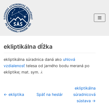
Preskočiť
na
obsah
ekliptikálna dĺžka
ekliptikálna súradnica daná ako
uhlová
vzdialenosť
telesa od jarného bodu meraná po
λ
ekliptike; mat. sym.
ekliptikálna
← ekliptika
Späť na heslár
súradnicová
sústava →