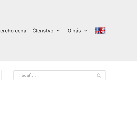
ereho cena
Členstvo
O nás