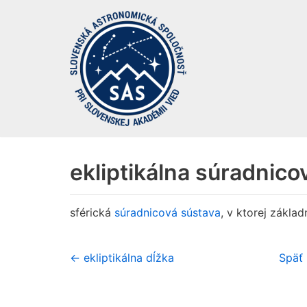
Preskočiť
na
obsah
ekliptikálna súradnico
sférická
súradnicová sústava
, v ktorej zákla
← ekliptikálna dĺžka
Späť 