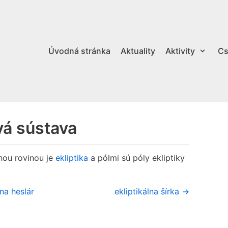
Úvodná stránka
Aktuality
Aktivity
Cs
vá sústava
dnou rovinou je
ekliptika
a pólmi sú póly ekliptiky
na heslár
ekliptikálna šírka →