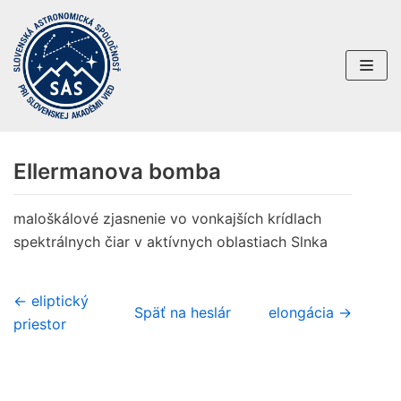
Preskočiť
na
obsah
Ellermanova bomba
maloškálové zjasnenie vo vonkajších krídlach
spektrálnych čiar v aktívnych oblastiach Slnka
← eliptický
Späť na heslár
elongácia →
priestor