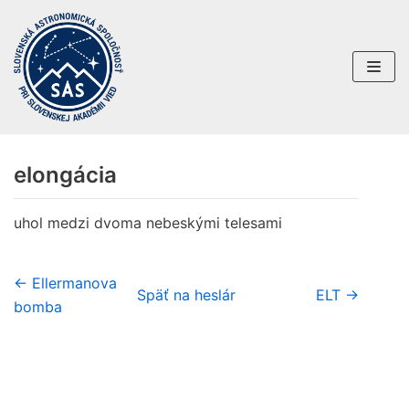
Preskočiť
na
obsah
elongácia
uhol medzi dvoma nebeskými telesami
← Ellermanova
Späť na heslár
ELT →
bomba