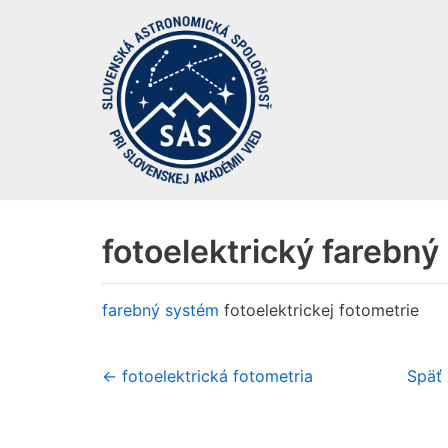
Preskočiť
na
obsah
fotoelektrický farebn
farebný systém
fotoelektrickej fotometrie
← fotoelektrická fotometria
Späť 