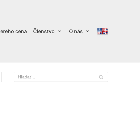
ereho cena
Členstvo
O nás