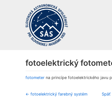
Preskočiť
na
obsah
fotoelektrický fotomet
fotometer
na princípe fotoelektrického javu 
← fotoelektrický farebný systém
Späť 