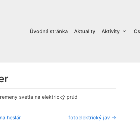
Úvodná stránka
Aktuality
Aktivity
Cs
er
premeny svetla na elektrický prúd
na heslár
fotoelektrický jav →