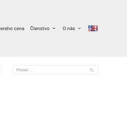
ereho cena
Členstvo
O nás