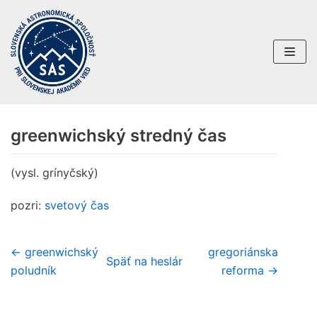
Preskočiť
na
obsah
greenwichský stredný čas
(vysl. grínyčský)
pozri:
svetový čas
← greenwichský
gregoriánska
Späť na heslár
poludník
reforma →