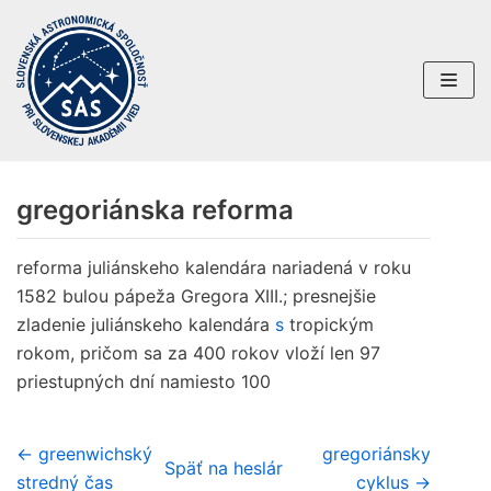
Preskočiť
na
obsah
gregoriánska reforma
reforma juliánskeho kalendára nariadená v roku
1582 bulou pápeža Gregora XIII.; presnejšie
zladenie juliánskeho kalendára
s
tropickým
rokom, pričom sa za 400 rokov vloží len 97
priestupných dní namiesto 100
← greenwichský
gregoriánsky
Späť na heslár
stredný čas
cyklus →