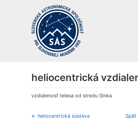
Preskočiť
na
obsah
heliocentrická vzdiale
vzdialenosť telesa od stredu Slnka
← heliocentrická sústava
Späť 