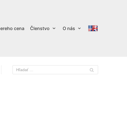
ereho cena
Členstvo
O nás