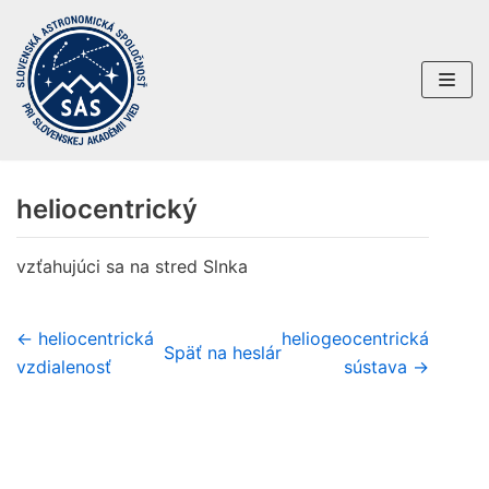
Preskočiť
na
obsah
heliocentrický
vzťahujúci sa na stred Slnka
← heliocentrická
heliogeocentrická
Späť na heslár
vzdialenosť
sústava →