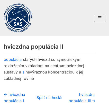
Preskočiť
na
obsah
hviezdna populácia II
populácia
starých hviezd so symetrickým
rozložením vzhľadom na centrum hviezdnej
sústavy a
s
nevýraznou koncentráciou k jej
základnej rovine
← hviezdna
hviezdna
Späť na heslár
populácia I
populácia III →