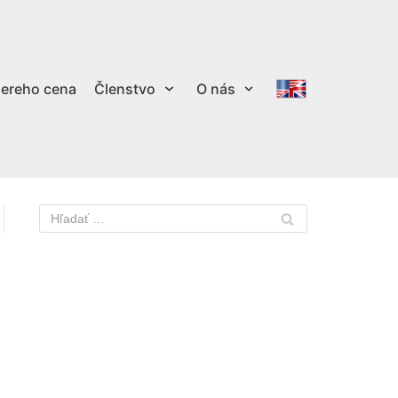
ereho cena
Členstvo
O nás