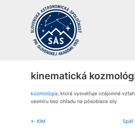
Preskočiť
na
obsah
kinematická kozmológ
kozmológia
, ktorá vysvetľuje vzájomné vzťa
vesmíru bez ohľadu na pôsobiace sily
← KIM
Späť 