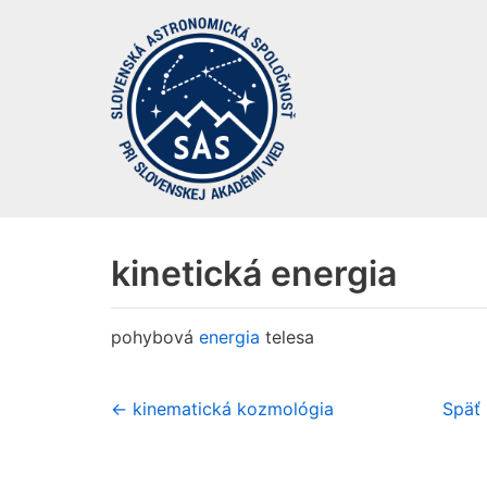
Preskočiť
na
obsah
kinetická energia
pohybová
energia
telesa
← kinematická kozmológia
Späť 