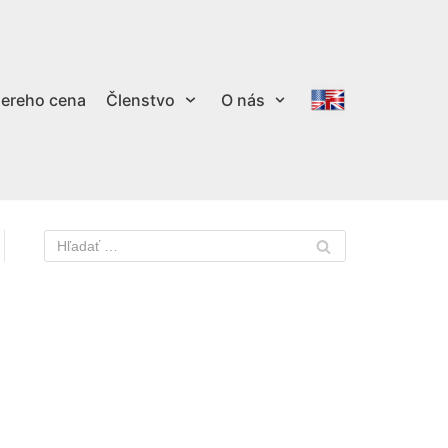
ereho cena
Členstvo
O nás