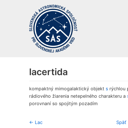
Preskočiť
na
obsah
lacertida
kompaktný mimogalaktický objekt
s
rýchlou 
rádiového žiarenia netepelného charakteru a
porovnaní so spojitým pozadím
← Lac
Späť 