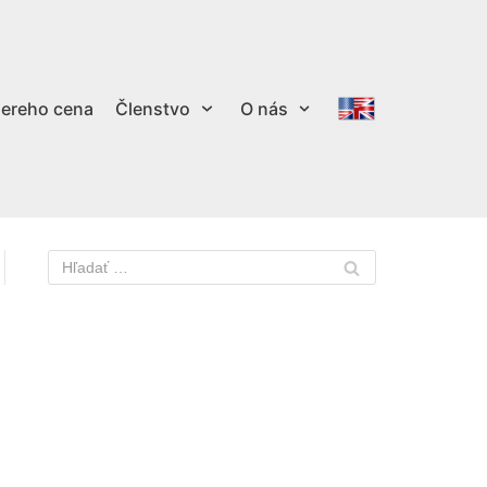
ereho cena
Členstvo
O nás