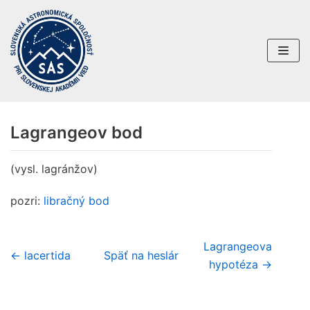
Preskočiť
na
obsah
Lagrangeov bod
(vysl. lagránžov)
pozri:
libračný bod
Lagrangeova
← lacertida
Späť na heslár
hypotéza →