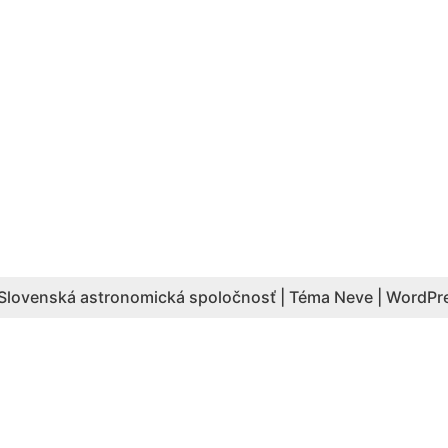
Slovenská astronomická spoločnosť | Téma
Neve
|
WordPr
Aktuálny počet hesiel: 4087