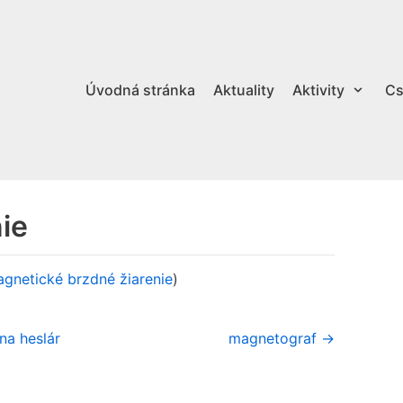
Úvodná stránka
Aktuality
Aktivity
Cs
ie
gnetické brzdné žiarenie
)
na heslár
magnetograf →