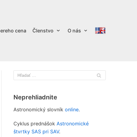
ereho cena
Členstvo
O nás
Neprehliadnite
Astronomický slovník
online
.
Cyklus prednášok
Astronomické
štvrtky SAS pri SAV
.