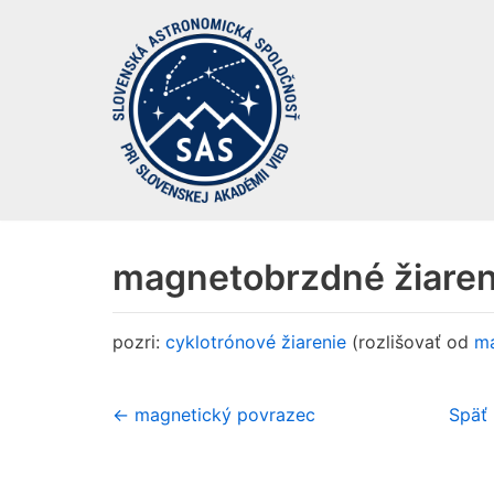
Preskočiť
na
obsah
magnetobrzdné žiaren
pozri:
cyklotrónové žiarenie
(rozlišovať od
ma
← magnetický povrazec
Späť 