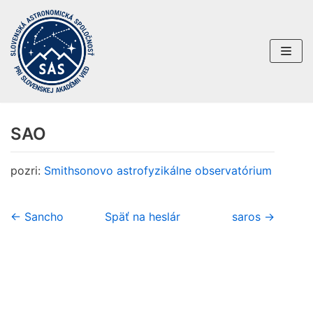
Preskočiť
na
obsah
SAO
pozri:
Smithsonovo astrofyzikálne observatórium
← Sancho
Späť na heslár
saros →