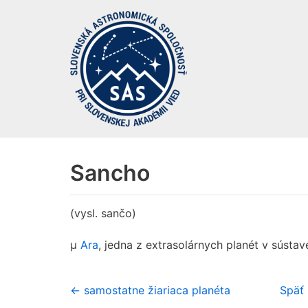
Preskočiť
na
obsah
Sancho
(vysl. sančo)
µ
Ara
, jedna z extrasolárnych planét v sústa
← samostatne žiariaca planéta
Späť 