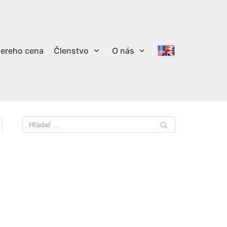
ereho cena
Členstvo
O nás