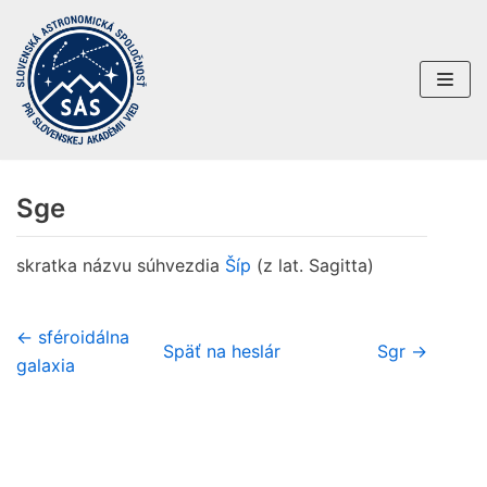
Preskočiť
na
obsah
Sge
skratka názvu súhvezdia
Šíp
(z lat. Sagitta)
← sféroidálna
Späť na heslár
Sgr →
galaxia