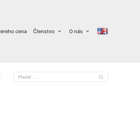
ereho cena
Členstvo
O nás