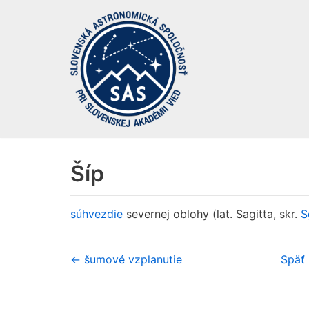
Preskočiť
na
obsah
Šíp
súhvezdie
severnej oblohy (lat. Sagitta, skr.
S
← šumové vzplanutie
Späť 