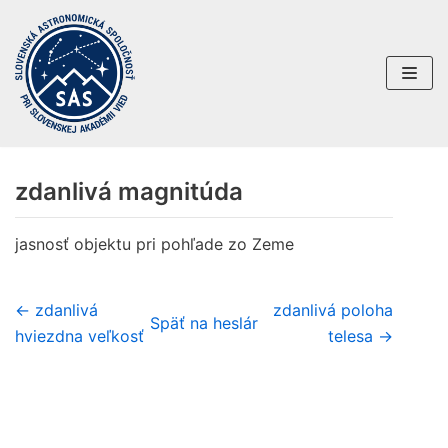
Preskočiť
na
obsah
zdanlivá magnitúda
jasnosť objektu pri pohľade zo Zeme
← zdanlivá
zdanlivá poloha
Späť na heslár
hviezdna veľkosť
telesa →