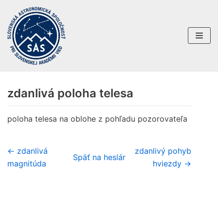
Preskočiť
na
obsah
zdanlivá poloha telesa
poloha telesa na oblohe z pohľadu pozorovateľa
← zdanlivá
zdanlivý pohyb
Späť na heslár
magnitúda
hviezdy →