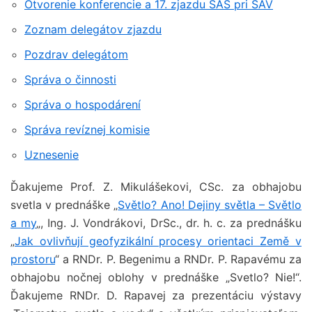
Otvorenie konferencie a 17. zjazdu SAS pri SAV
Zoznam delegátov zjazdu
Pozdrav delegátom
Správa o činnosti
Správa o hospodárení
Správa revíznej komisie
Uznesenie
Ďakujeme Prof. Z. Mikulášekovi, CSc. za obhajobu
svetla v prednáške „
Světlo? Ano! Dejiny světla – Světlo
a my
„, Ing. J. Vondrákovi, DrSc., dr. h. c. za prednášku
„
Jak ovlivňují geofyzikální procesy orientaci Země v
prostoru
“ a RNDr. P. Begenimu a RNDr. P. Rapavému za
obhajobu nočnej oblohy v prednáške „Svetlo? Nie!“.
Ďakujeme RNDr. D. Rapavej za prezentáciu výstavy