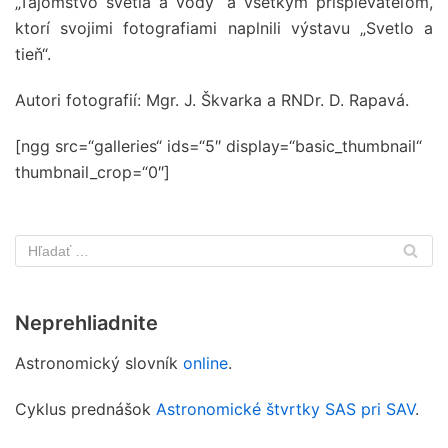
„Tajomstvo svetla a vody“ a všetkým prispievateľom,
ktorí svojimi fotografiami naplnili výstavu „Svetlo a
tieň“.
Autori fotografií: Mgr. J. Škvarka a RNDr. D. Rapavá.
[ngg src=“galleries“ ids=“5″ display=“basic_thumbnail“
thumbnail_crop=“0″]
Neprehliadnite
Astronomický slovník
online
.
Cyklus prednášok
Astronomické štvrtky SAS pri SAV
.