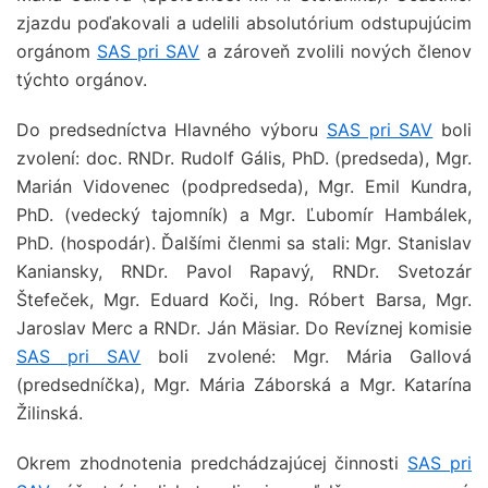
zjazdu poďakovali a udelili absolutórium odstupujúcim
orgánom
SAS pri SAV
a zároveň zvolili nových členov
týchto orgánov.
Do predsedníctva Hlavného výboru
SAS pri SAV
boli
zvolení: doc. RNDr. Rudolf Gális, PhD. (predseda), Mgr.
Marián Vidovenec (podpredseda), Mgr. Emil Kundra,
PhD. (vedecký tajomník) a Mgr. Ľubomír Hambálek,
PhD. (hospodár). Ďalšími členmi sa stali: Mgr. Stanislav
Kaniansky, RNDr. Pavol Rapavý, RNDr. Svetozár
Štefeček, Mgr. Eduard Koči, Ing. Róbert Barsa, Mgr.
Jaroslav Merc a RNDr. Ján Mäsiar. Do Revíznej komisie
SAS pri SAV
boli zvolené: Mgr. Mária Gallová
(predsedníčka), Mgr. Mária Záborská a Mgr. Katarína
Žilinská.
Okrem zhodnotenia predchádzajúcej činnosti
SAS pri