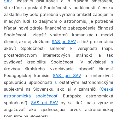
SAV
účastníci diskutovali aj o ďalšom smerovaní,
štruktúre a poslaní Spoločnosti v budúcnosti: členskú
základňu by bolo potrebné výrazne omladiť zapojením
mladých ľudí so záujmom o astronómiu, je potrebné
hľadať nové zdroje finančného zabezpečenia činnosti
Spoločnosti, zlepšiť vnútornú komunikáciu medzi
členmi, ako aj zložkami
SAS pri SAV
a tiež prezentáciu
aktivít Spoločnosti smerom k verejnosti (napr.
prostredníctvom internetových stránok) a tak
zvyšovať kredibilitu Spoločnosti. V súvislosti
s
úrovňou školského vzdelávania obnoviť činnosť
Pedagogickej komisie
SAS pri SAV
a zintenzívniť
spoluprácu Spoločnosti
s
ostatnými astronomickými
subjektmi na Slovensku, ako aj v zahraničí (
Česká
astronomická spoločnosť
, Európska astronomická
spoločnosť).
SAS pri SAV
by sa tiež mala výrazne
angažovať ako zjednocujúci prvok astronomickej
komunity na Slovensku.