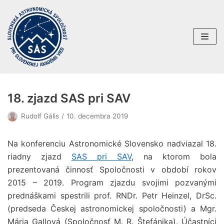
Preskočiť
na
obsah
18. zjazd SAS pri SAV
Rudolf Gális
10. decembra 2019
Na konferenciu Astronomické Slovensko nadviazal 18.
riadny zjazd
SAS pri SAV
, na ktorom bola
prezentovaná činnosť Spoločnosti v období rokov
2015 – 2019. Program zjazdu svojimi pozvanými
prednáškami spestrili prof. RNDr. Petr Heinzel, DrSc.
(predseda Českej astronomickej spoločnosti) a Mgr.
Mária Gallová (Spoločnosť M. R. Štefánika). Účastníci