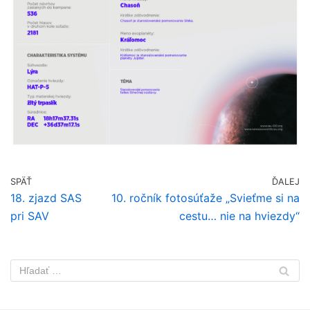
SPÄŤ
ĎALEJ
18. zjazd SAS
10. ročník fotosúťaže „Svieťme si na
pri SAV
cestu… nie na hviezdy“