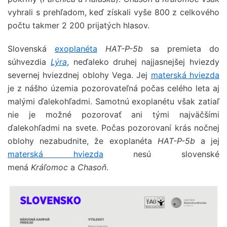
vyhrali s prehľadom, keď získali vyše 800 z celkového
počtu takmer 2 200 prijatých hlasov.
Slovenská
exoplanéta
HAT-P-5b
sa premieta do
súhvezdia
Lýra
, neďaleko druhej najjasnejšej hviezdy
severnej hviezdnej oblohy Vega. Jej
materská hviezda
je z nášho územia pozorovateľná počas celého leta aj
malými ďalekohľadmi. Samotnú exoplanétu však zatiaľ
nie je možné pozorovať ani tými najväčšími
ďalekohľadmi na svete. Počas pozorovaní krás nočnej
oblohy nezabudnite, že exoplanéta
HAT-P-5b
a jej
materská hviezda
nesú slovenské
mená
Kráľomoc
a
Chasoň
.