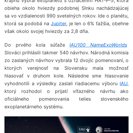
krajinu vybral exoplanétu s označením
HAT-P-5
, ktorá
obieha okolo hviezdy podobnej Slnku nachádzajúcej
sa vo vzdialenosti 990 svetelných rokov. Ide o planétu,
ktorá sa podobá na
Jupiter
, je len o 6% ťažšia, obehne
však okolo svojej hviezdy za 2,8 dňa.
Do prvého kola súťaže
IAU100 NameExoWorlds
Slováci prihlásili takmer 540 návrhov. Národná komisia
zo zaslaných návrhov vybrala 12 dvojíc pomenovaní, o
ktorých verejnosť na Slovensku mala možnosť
hlasovať v druhom kole. Následne sme hlasovanie
vyhodnotili a výsledky zaslali riadiacemu výboru
IAU
,
ktorý rozhodol o prijatí víťazného návrhu ako
oficiálneho pomenovania telies slovenského
exoplanetárneho systému.