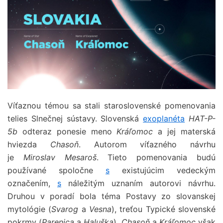
Víťaznou témou sa stali staroslovenské pomenovania
telies Slnečnej sústavy. Slovenská
exoplanéta
HAT-P-
5b
odteraz ponesie meno
Kráľomoc
a jej materská
hviezda
Chasoň
. Autorom víťazného návrhu
je
Miroslav
Mesaroš
. Tieto pomenovania budú
používané spoločne
s
existujúcim vedeckým
označením,
s
náležitým uznaním autorovi návrhu.
Druhou v poradí bola téma Postavy zo slovanskej
mytológie (
Svarog
a
Vesna
), treťou Typické slovenské
pokrmy (
Parenica
a
Haluška
).
Chasoň
a
Kráľomoc
však