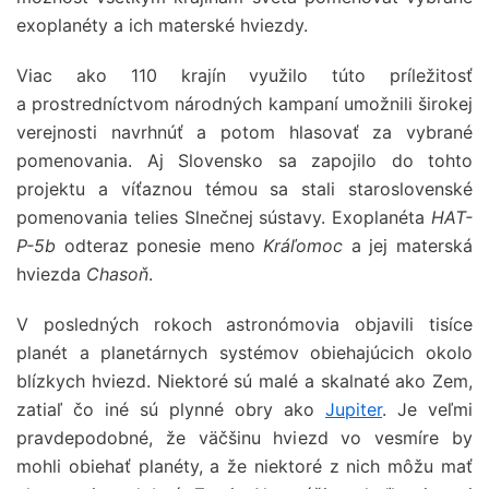
exoplanéty a ich materské hviezdy.
Viac ako 110 krajín využilo túto príležitosť
a prostredníctvom národných kampaní umožnili širokej
verejnosti navrhnúť a potom hlasovať za vybrané
pomenovania. Aj Slovensko sa zapojilo do tohto
projektu a víťaznou témou sa stali staroslovenské
pomenovania telies Slnečnej sústavy. Exoplanéta
HAT-
P-5b
odteraz ponesie meno
Kráľomoc
a jej materská
hviezda
Chasoň
.
V posledných rokoch astronómovia objavili tisíce
planét a planetárnych systémov obiehajúcich okolo
blízkych hviezd. Niektoré sú malé a skalnaté ako Zem,
zatiaľ čo iné sú plynné obry ako
Jupiter
. Je veľmi
pravdepodobné, že väčšinu hviezd vo vesmíre by
mohli obiehať planéty, a že niektoré z nich môžu mať