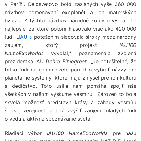
v Paríži. Celosvetovo bolo zaslaných vyše 360 000
návrhov pomenovaní exoplanét a ich materských
hviezd. Z týchto návrhov národné komisie vybrali tie
najlepšie, za ktoré potom hlasovalo viac ako 420 000
ľudí. „
IAU
s
potešením sledovala široký medzinárodný
záujem, ktorý projekt
IAU100
NameExoWorlds
vyvolal,“ poznamenala zvolená
prezidentka IAU
Debra Elmegreen
. „Je potešiteľné, že
toľko ľudí na celom svete pomohlo vybrať názvy pre
planetárne systémy, ktoré majú zmysel pre ich kultúru
a dedičstvo. Toto úsilie nám pomáha spojiť nás
všetkých v našom výskume vesmíru.“ Zároveň to bola
skvelá možnosť predstaviť krásy a záhady vesmíru
širokej verejnosti a tiež zvýšiť záujem mladých ľudí
o vedu a aktívne spoznávanie sveta.
Riadiaci výbor
IAU100 NameExoWorlds
pre našu