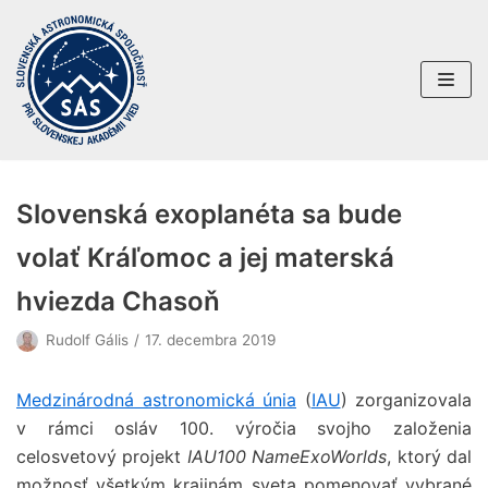
Preskočiť
na
obsah
Slovenská exoplanéta sa bude
volať Kráľomoc a jej materská
hviezda Chasoň
Rudolf Gális
17. decembra 2019
Medzinárodná astronomická únia
(
IAU
) zorganizovala
v rámci osláv 100. výročia svojho založenia
celosvetový projekt
IAU100 NameExoWorlds
, ktorý dal
možnosť všetkým krajinám sveta pomenovať vybrané