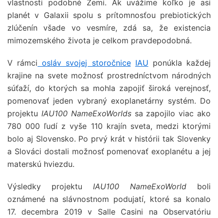
vlastnosti podobné Zemi. Ak uvážime koľko je asi
planét v Galaxii spolu s prítomnosťou prebiotických
zlúčenín všade vo vesmíre, zdá sa, že existencia
mimozemského života je celkom pravdepodobná.
V rámci
osláv svojej storočnice
IAU
ponúkla každej
krajine na svete možnosť prostredníctvom národných
súťaží, do ktorých sa mohla zapojiť široká verejnosť,
pomenovať jeden vybraný exoplanetárny systém. Do
projektu
IAU100 NameExoWorlds
sa zapojilo viac ako
780 000 ľudí z vyše 110 krajín sveta, medzi ktorými
bolo aj Slovensko. Po prvý krát v histórii tak Slovenky
a Slováci dostali možnosť pomenovať exoplanétu a jej
materskú hviezdu.
Výsledky projektu
IAU100 NameExoWorld
boli
oznámené na slávnostnom podujatí, ktoré sa konalo
17. decembra 2019 v Salle Casini na Observatóriu