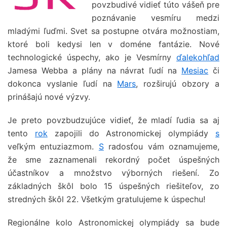
povzbudivé vidieť túto vášeň pre
poznávanie vesmíru medzi
mladými ľuďmi. Svet sa postupne otvára možnostiam,
ktoré boli kedysi len v doméne fantázie. Nové
technologické úspechy, ako je Vesmírny
ďalekohľad
Jamesa Webba a plány na návrat ľudí na
Mesiac
či
dokonca vyslanie ľudí na
Mars
, rozširujú obzory a
prinášajú nové výzvy.
Je preto povzbudzujúce vidieť, že mladí ľudia sa aj
tento
rok
zapojili do Astronomickej olympiády
s
veľkým entuziazmom.
S
radosťou vám oznamujeme,
že sme zaznamenali rekordný počet úspešných
účastníkov a množstvo výborných riešení. Zo
základných škôl bolo 15 úspešných riešiteľov, zo
stredných škôl 22. Všetkým gratulujeme k úspechu!
Regionálne kolo Astronomickej olympiády sa bude