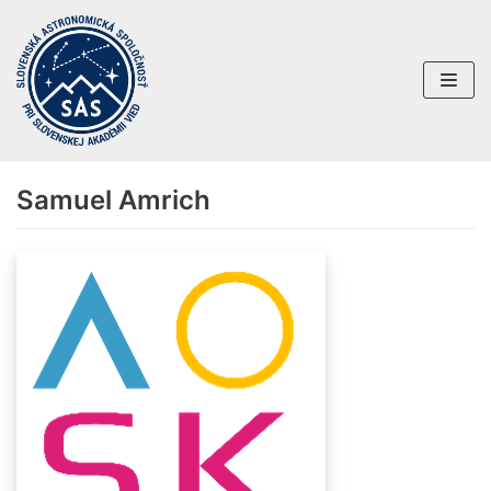
Preskočiť
na
obsah
Samuel Amrich