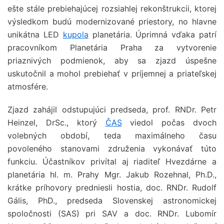
ešte stále prebiehajúcej rozsiahlej rekonštrukcii, ktorej
výsledkom budú modernizované priestory, no hlavne
unikátna LED
kupola
planetária. Úprimná vďaka patrí
pracovníkom Planetária Praha za vytvorenie
priaznivých podmienok, aby sa zjazd úspešne
uskutočnil a mohol prebiehať v príjemnej a priateľskej
atmosfére.
Zjazd zahájil odstupujúci predseda, prof. RNDr. Petr
Heinzel, DrSc., ktorý
ČAS
viedol počas dvoch
volebných období, teda maximálneho času
povoleného stanovami združenia vykonávať túto
funkciu. Účastníkov privítal aj riaditeľ Hvezdárne a
planetária hl. m. Prahy Mgr. Jakub Rozehnal, Ph.D.,
krátke príhovory predniesli hostia, doc. RNDr. Rudolf
Gális, PhD., predseda Slovenskej astronomickej
spoločnosti (SAS) pri SAV a doc. RNDr. Lubomír