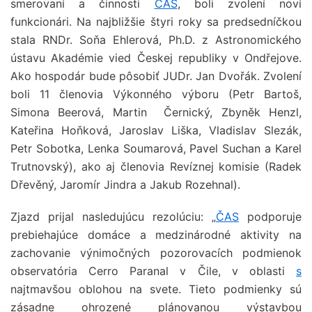
smerovaní a činnosti
ČAS
, boli zvolení noví
funkcionári. Na najbližšie štyri roky sa predsedníčkou
stala RNDr. Soňa Ehlerová, Ph.D. z Astronomického
ústavu Akadémie vied Českej republiky v Ondřejove.
Ako hospodár bude pôsobiť JUDr. Jan Dvořák. Zvolení
boli 11 členovia Výkonného výboru (Petr Bartoš,
Simona Beerová, Martin Černický, Zbyněk Henzl,
Kateřina Hoňková, Jaroslav Liška, Vladislav Slezák,
Petr Sobotka, Lenka Soumarová, Pavel Suchan a Karel
Trutnovský), ako aj členovia Revíznej komisie (Radek
Dřevěný, Jaromír Jindra a Jakub Rozehnal).
Zjazd prijal nasledujúcu rezolúciu: „
ČAS
podporuje
prebiehajúce domáce a medzinárodné aktivity na
zachovanie výnimočných pozorovacích podmienok
observatória Cerro Paranal v Čile, v oblasti
s
najtmavšou oblohou na svete. Tieto podmienky sú
zásadne ohrozené plánovanou výstavbou