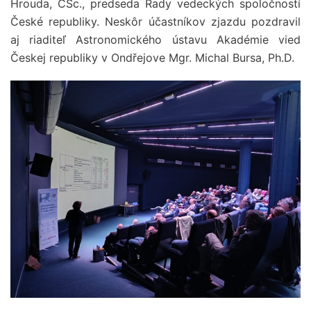
Hrouda, CSc., predseda Rady vedeckých spoločností
České republiky. Neskôr účastníkov zjazdu pozdravil
aj riaditeľ Astronomického ústavu Akadémie vied
Českej republiky v Ondřejove Mgr. Michal Bursa, Ph.D.