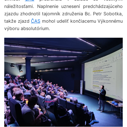
náležitosťami. Naplnenie uznesení predchádzajúceho
zjazdu zhodnotil tajomník združenia Bc. Petr Sobotka,
takže zjazd
ČAS
mohol udeliť končiacemu Výkonnému
výboru absolutórium.