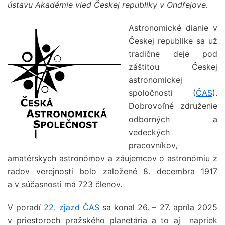
ústavu Akadémie vied Českej republiky v Ondřejove.
Astronomické dianie v
Českej republike sa už
tradične deje pod
záštitou Českej
astronomickej
spoločnosti (
ČAS
).
Dobrovoľné združenie
odborných a
vedeckých
pracovníkov,
amatérskych astronómov a záujemcov o astronómiu z
radov verejnosti bolo založené 8. decembra 1917
a v súčasnosti má 723 členov.
V poradí
22. zjazd ČAS
sa konal 26. – 27. apríla 2025
v priestoroch pražského planetária a to aj napriek