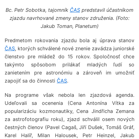
Bc. Petr Sobotka, tajomník
ČAS
predstavil účastníkom
zjazdu navrhované zmeny stanov združenia. (Foto:
Jakub Toman, Planetum)
Predmetom rokovania zjazdu bola aj úprava stanov
ČAS
, ktorých schválené nové znenie zavádza juniorské
členstvo pre mládež do 15 rokov. Spoločnosť chce
takýmto spôsobom prilákať mladých ľudí so
zanietením pre astronómiu a zároveň im umožniť
zapojiť sa do činnosti
ČAS
.
Na programe však nebola len zjazdová agenda.
Udeľovali sa ocenenia (Cena Antonína Vítka za
popularizáciu kozmonautiky, Cena Jindřicha Zemana
za astrofotografiu roku), zjazd schválil osem nových
čestných členov (Pavel Cagaš, Jiří Dušek, Tomáš Gráf,
Karel Halíř, Milan Halousek, Petr Heinzel, Jakub