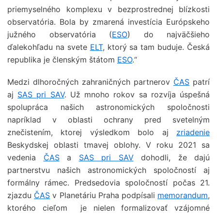
priemyselného komplexu v bezprostrednej blízkosti
observatória. Bola by zmarená investícia Európskeho
južného observatória (
ESO
) do najväčšieho
ďalekohľadu na svete
ELT
, ktorý sa tam buduje. Česká
republika je členským štátom
ESO
.“
Medzi dlhoročných zahraničných partnerov
ČAS
patrí
aj
SAS pri SAV
. Už mnoho rokov sa rozvíja úspešná
spolupráca našich astronomických spoločnosti
napríklad v oblasti ochrany pred svetelným
znečistením, ktorej výsledkom bolo aj
zriadenie
Beskydskej oblasti tmavej oblohy. V roku 2021 sa
vedenia
ČAS
a
SAS pri SAV
dohodli, že dajú
partnerstvu našich astronomických spoločností aj
formálny rámec. Predsedovia spoločností počas 21.
zjazdu
ČAS
v Planetáriu Praha podpísali
memorandum
,
ktorého cieľom je nielen formalizovať vzájomné