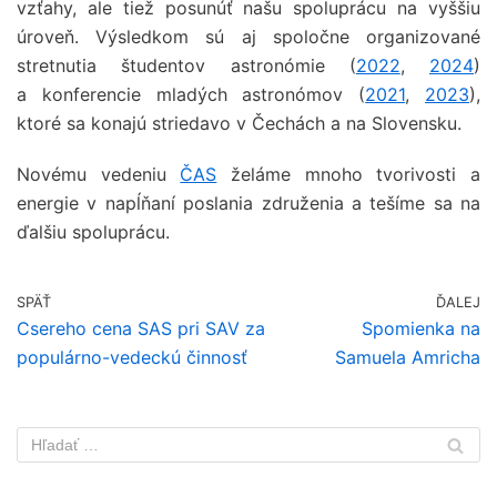
vzťahy, ale tiež posunúť našu spoluprácu na vyššiu
úroveň. Výsledkom sú aj spoločne organizované
stretnutia študentov astronómie (
2022
,
2024
)
a konferencie mladých astronómov (
2021
,
2023
),
ktoré sa konajú striedavo v Čechách a na Slovensku.
Novému vedeniu
ČAS
želáme mnoho tvorivosti a
energie v napĺňaní poslania združenia a tešíme sa na
ďalšiu spoluprácu.
SPÄŤ
ĎALEJ
Csereho cena SAS pri SAV za
Spomienka na
populárno-vedeckú činnosť
Samuela Amricha