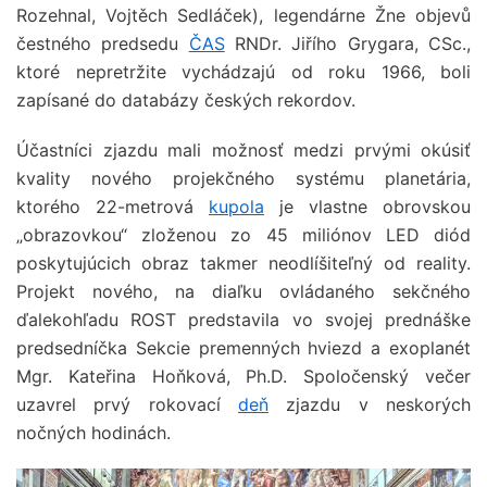
Rozehnal, Vojtěch Sedláček), legendárne Žne objevů
čestného predsedu
ČAS
RNDr. Jiřího Grygara, CSc.,
ktoré nepretržite vychádzajú od roku 1966, boli
zapísané do databázy českých rekordov.
Účastníci zjazdu mali možnosť medzi prvými okúsiť
kvality nového projekčného systému planetária,
ktorého 22-metrová
kupola
je vlastne obrovskou
„obrazovkou“ zloženou zo 45 miliónov LED diód
poskytujúcich obraz takmer neodlíšiteľný od reality.
Projekt nového, na diaľku ovládaného sekčného
ďalekohľadu ROST predstavila vo svojej prednáške
predsedníčka Sekcie premenných hviezd a exoplanét
Mgr. Kateřina Hoňková, Ph.D. Spoločenský večer
uzavrel prvý rokovací
deň
zjazdu v neskorých
nočných hodinách.