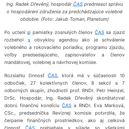
Ing. Radek Dřevěný, hospodár
ČAS
predniesol správu
o hospodárení združenia za predchádzajúce volebné
obdobie. (Foto: Jakub Toman, Planetum)
Po uctení
si
pamiatky zosnulých členov
ČAS
sa zjazd
rozbehol
s
obvyklou agendou ako je schválenie
volebného a rokovacieho poriadku, programu zjazdu,
voľby predsedajúceho, zapisovateľov a členov
mandátovej, volebnej a návrhovej komisie.
Rozsiahlu činnosť
ČAS
, ktorá má v súčasnosti 10
odbočiek, 27 kolektívnych členov, 8 sekcií a 7
odborných skupín, zhodnotil prof. RNDr. Petr Heinzel,
DrSc. Hospodár, Ing. Radek Dřevěný skonštatoval
dobrú finančnú kondíciu
ČAS
a RNDr. Eva Marková,
CSc., predsedníčka Revíznej komisie potvrdila, že
čerpanie finančných prostriedkov, ako aj celková
činnosť
ČAS
prebiehala v súlade so všetkými