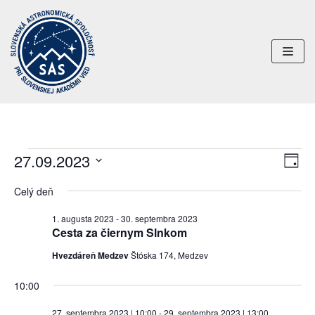
Preskočiť
na
obsah
27.09.2023
Uda
Navi
DEŇ
Nav
Vyberte
zobr
Celý deň
dátum.
Zob
1. augusta 2023
-
30. septembra 2023
Cesta za čiernym Slnkom
Hvezdáreň Medzev
Štóska 174, Medzev
10:00
27. septembra 2023 | 10:00
-
29. septembra 2023 | 13:00