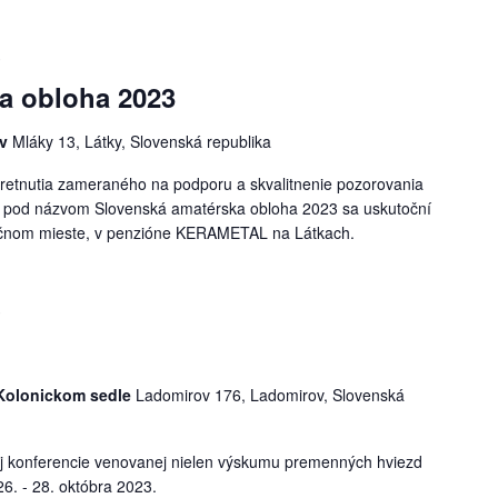
3
a obloha 2023
ov
Mláky 13, Látky, Slovenská republika
retnutia zameraného na podporu a skvalitnenie pozorovania
 pod názvom Slovenská amatérska obloha 2023 sa uskutoční
dičnom mieste, v penzióne KERAMETAL na Látkach.
3
 Kolonickom sedle
Ladomirov 176, Ladomirov, Slovenská
ej konferencie venovanej nielen výskumu premenných hviezd
6. - 28. októbra 2023.