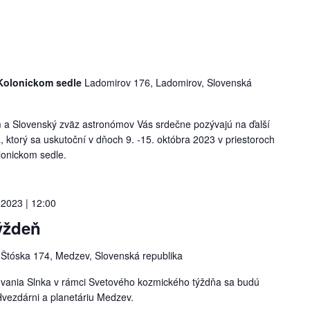
 Kolonickom sedle
Ladomirov 176, Ladomirov, Slovenská
a Slovenský zväz astronómov Vás srdečne pozývajú na ďalší
, ktorý sa uskutoční v dňoch 9. -15. októbra 2023 v priestoroch
lonickom sedle.
 2023 | 12:00
ýždeň
v
Štóska 174, Medzev, Slovenská republika
ovania Slnka v rámci Svetového kozmického týždňa sa budú
Hvezdárni a planetáriu Medzev.