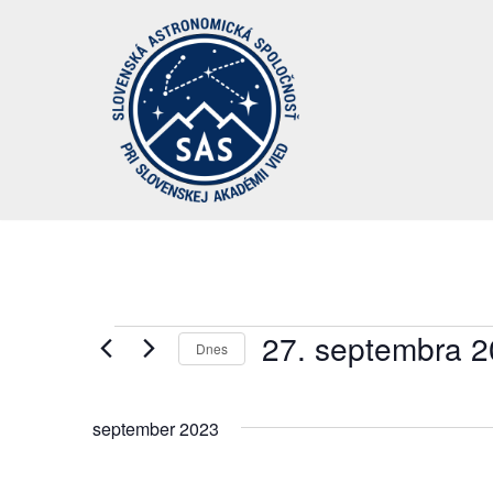
Preskočiť
na
obsah
27. septembra 
Dnes
Vyberte
dátum.
september 2023