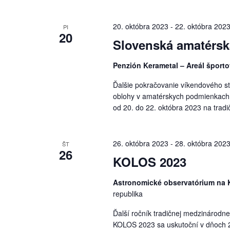
20. októbra 2023
-
22. októbra 202
PI
20
Slovenská amatérsk
Penzión Kerametal – Areál šport
Ďalšie pokračovanie víkendového st
oblohy v amatérskych podmienkach
od 20. do 22. októbra 2023 na tra
26. októbra 2023
-
28. októbra 202
ŠT
26
KOLOS 2023
Astronomické observatórium na
republika
Ďalší ročník tradičnej medzinárodn
KOLOS 2023 sa uskutoční v dňoch 2