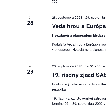
70€
28. septembra 2023
-
29. septembr
ŠT
28
Veda hrou a Európ
Hvezdáreň a planetárium Medze
Podujatia Veda hrou a Európska no
v priestoroch Hvezdárne a planetár
29. septembra 2023 | 14:00
-
30. s
PI
29
19. riadny zjazd SA
Učebno-výcvikové zariadenie Univ
republika
19. riadny zjazd Slovenskej astrono
termíne 29. - 30. septembra 2023 v 