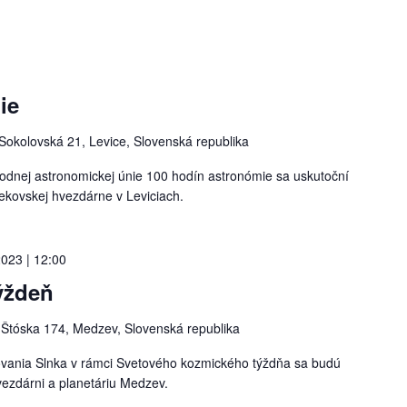
ie
Sokolovská 21, Levice, Slovenská republika
rodnej astronomickej únie 100 hodín astronómie sa uskutoční
Tekovskej hvezdárne v Leviciach.
2023 | 12:00
ýždeň
v
Štóska 174, Medzev, Slovenská republika
ovania Slnka v rámci Svetového kozmického týždňa sa budú
vezdárni a planetáriu Medzev.