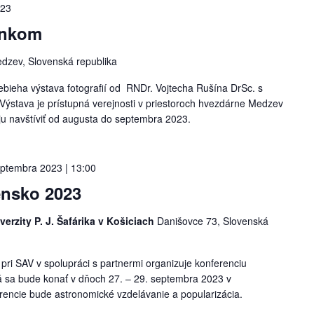
023
lnkom
dzev, Slovenská republika
ebieha výstava fotografií od RNDr. Vojtecha Rušína DrSc. s
ýstava je prístupná verejnosti v priestoroch hvezdárne Medzev
ju navštíviť od augusta do septembra 2023.
eptembra 2023 | 13:00
ensko 2023
erzity P. J. Šafárika v Košiciach
Danišovce 73, Slovenská
pri SAV v spolupráci s partnermi organizuje konferenciu
á sa bude konať v dňoch 27. – 29. septembra 2023 v
encie bude astronomické vzdelávanie a popularizácia.