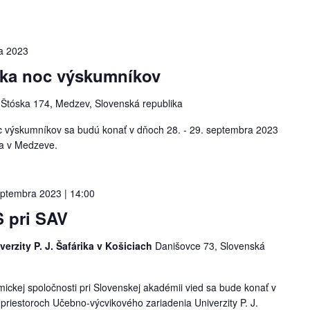
a 2023
ska noc výskumníkov
v
Štóska 174, Medzev, Slovenská republika
c výskumníkov sa budú konať v dňoch 28. - 29. septembra 2023
ia v Medzeve.
eptembra 2023 | 14:00
S pri SAV
erzity P. J. Šafárika v Košiciach
Danišovce 73, Slovenská
mickej spoločnosti pri Slovenskej akadémii vied sa bude konať v
priestoroch Učebno-výcvikového zariadenia Univerzity P. J.