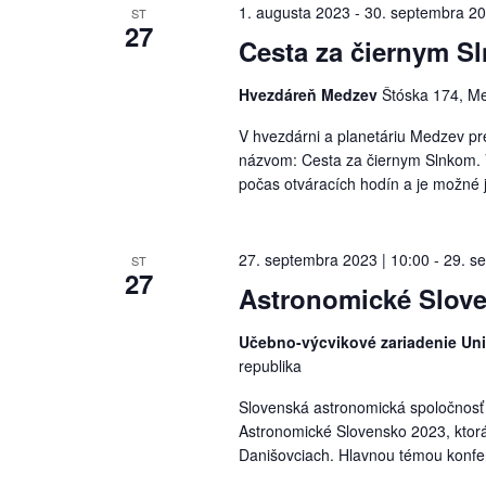
1. augusta 2023
-
30. septembra 2
ST
27
Cesta za čiernym S
Hvezdáreň Medzev
Štóska 174, Me
V hvezdárni a planetáriu Medzev pr
názvom: Cesta za čiernym Slnkom. V
počas otváracích hodín a je možné 
27. septembra 2023 | 10:00
-
29. s
ST
27
Astronomické Slov
Učebno-výcvikové zariadenie Univ
republika
Slovenská astronomická spoločnosť 
Astronomické Slovensko 2023, ktor
Danišovciach. Hlavnou témou konfer