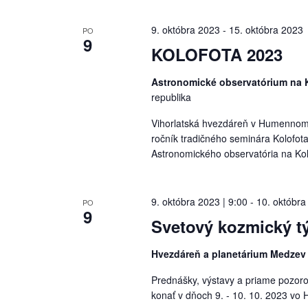
9. októbra 2023
-
15. októbra 2023
PO
9
KOLOFOTA 2023
Astronomické observatórium na
republika
Vihorlatská hvezdáreň v Humennom 
ročník tradičného seminára Kolofota
Astronomického observatória na Ko
9. októbra 2023 | 9:00
-
10. októbra
PO
9
Svetový kozmický t
Hvezdáreň a planetárium Medze
Prednášky, výstavy a priame pozor
konať v dňoch 9. - 10. 10. 2023 vo 