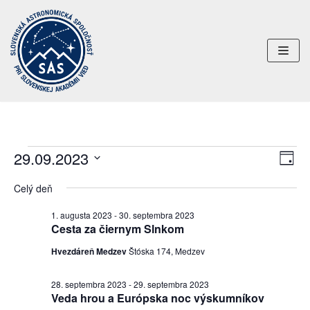
Preskočiť
na
obsah
29.09.2023
Uda
Navi
DEŇ
Nav
Vyberte
zobr
Celý deň
dátum.
Zob
1. augusta 2023
-
30. septembra 2023
Cesta za čiernym Slnkom
Hvezdáreň Medzev
Štóska 174, Medzev
28. septembra 2023
-
29. septembra 2023
Veda hrou a Európska noc výskumníkov