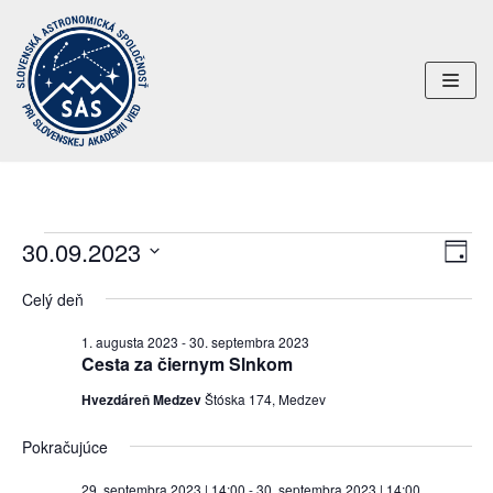
Preskočiť
na
obsah
30.09.2023
Uda
Navi
DEŇ
Nav
Vyberte
zobr
Celý deň
dátum.
Zob
1. augusta 2023
-
30. septembra 2023
Cesta za čiernym Slnkom
Hvezdáreň Medzev
Štóska 174, Medzev
Pokračujúce
29. septembra 2023 | 14:00
-
30. septembra 2023 | 14:00