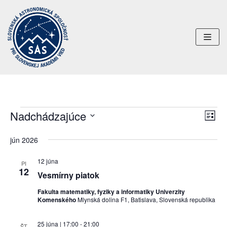
Preskočiť
na
obsah
Nadchádzajúce
Uda
Navi
ZOZN
Nav
Vyberte
zobr
jún 2026
dátum.
Zob
12 júna
PI
12
Vesmírny piatok
Fakulta matematiky, fyziky a informatiky Univerzity
Komenského
Mlynská dolina F1, Batislava, Slovenská republika
25 júna | 17:00
-
21:00
ŠT