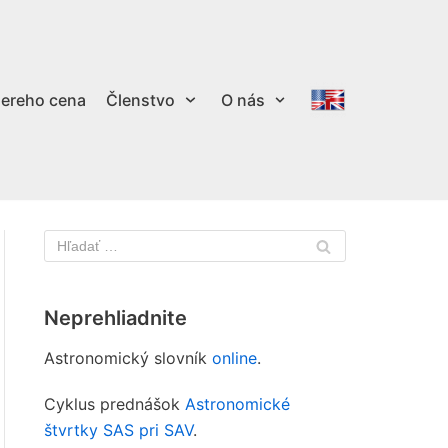
ereho cena
Členstvo
O nás
Neprehliadnite
Astronomický slovník
online
.
Cyklus prednášok
Astronomické
štvrtky SAS pri SAV
.