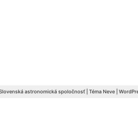
Slovenská astronomická spoločnosť | Téma
Neve
|
WordPr
Aktuálny počet hesiel: 4087