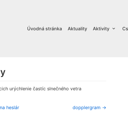
Úvodná stránka
Aktuality
Aktivity
Cs
ny
ch urýchlenie častíc slnečného vetra
na heslár
dopplergram →