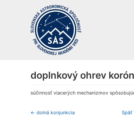
Preskočiť
na
obsah
doplnkový ohrev koró
súčinnosť viacerých mechanizmov spôsobujúci
← dolná konjunkcia
Späť 