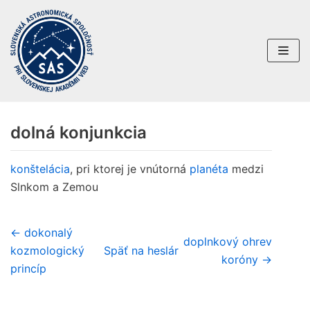
Preskočiť
na
obsah
dolná konjunkcia
konštelácia
, pri ktorej je vnútorná
planéta
medzi
Slnkom a Zemou
← dokonalý
doplnkový ohrev
kozmologický
Späť na heslár
koróny →
princíp