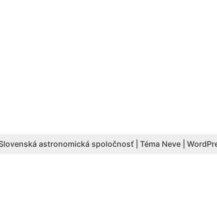
Slovenská astronomická spoločnosť | Téma
Neve
|
WordPr
Aktuálny počet hesiel: 4087