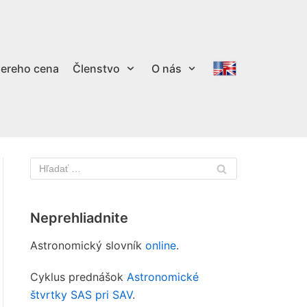
ereho cena
Členstvo
O nás
Neprehliadnite
Astronomický slovník
online
.
Cyklus prednášok
Astronomické
štvrtky SAS pri SAV
.