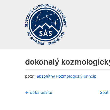
Preskočiť
na
obsah
dokonalý kozmologický
pozri:
absolútny kozmologický princíp
← doba osvitu
Späť 