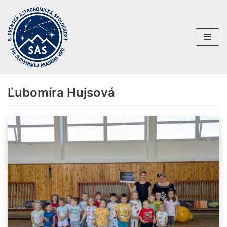
Preskočiť
na
obsah
Ľubomíra Hujsová