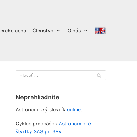
ereho cena
Členstvo
O nás
Neprehliadnite
Astronomický slovník
online
.
Cyklus prednášok
Astronomické
štvrtky SAS pri SAV
.