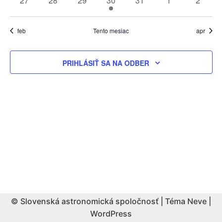
27
28
29
30
31
1
2
udalosti
udalosti
udalosti
udalosť
udalosti
udalosti
udalost
feb
Tento mesiac
apr
PRIHLÁSIŤ SA NA ODBER
© Slovenská astronomická spoločnosť | Téma
Neve
|
WordPress