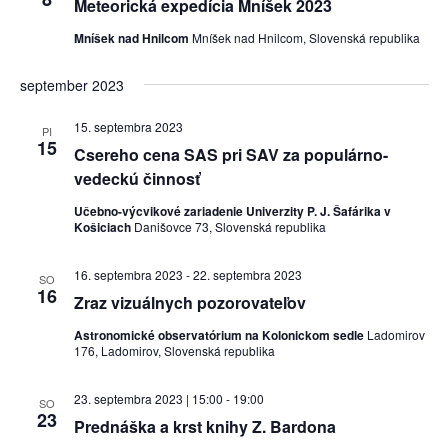
Meteorická expedícia Mníšek 2023
Mníšek nad Hnilcom
Mníšek nad Hnilcom, Slovenská republika
september 2023
15. septembra 2023
PI
15
Csereho cena SAS pri SAV za populárno-
vedeckú činnosť
Učebno-výcvikové zariadenie Univerzity P. J. Šafárika v
Košiciach
Danišovce 73, Slovenská republika
16. septembra 2023
-
22. septembra 2023
SO
16
Zraz vizuálnych pozorovateľov
Astronomické observatórium na Kolonickom sedle
Ladomirov
176, Ladomirov, Slovenská republika
23. septembra 2023 | 15:00
-
19:00
SO
23
Prednáška a krst knihy Z. Bardona