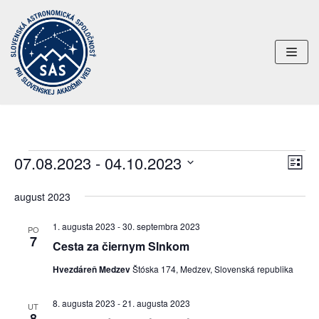
Preskočiť
na
obsah
07.08.2023
 - 
04.10.2023
Uda
Navi
ZOZN
Nav
Vyberte
zobr
august 2023
dátum.
Zob
1. augusta 2023
-
30. septembra 2023
PO
7
Cesta za čiernym Slnkom
Hvezdáreň Medzev
Štóska 174, Medzev, Slovenská republika
8. augusta 2023
-
21. augusta 2023
UT
8