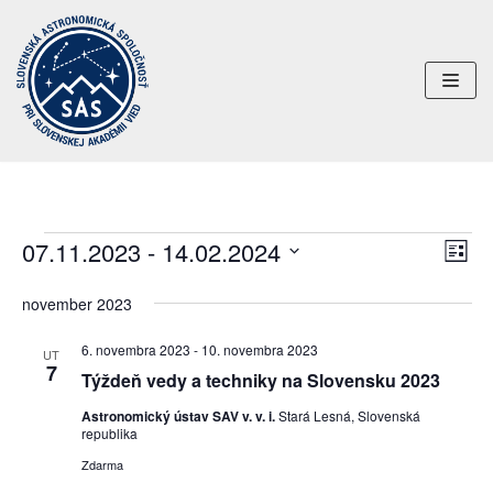
Preskočiť
na
obsah
07.11.2023
 - 
14.02.2024
Uda
Navi
ZOZN
Nav
Vyberte
zobr
november 2023
dátum.
Zob
6. novembra 2023
-
10. novembra 2023
UT
7
Týždeň vedy a techniky na Slovensku 2023
Astronomický ústav SAV v. v. i.
Stará Lesná, Slovenská
republika
Zdarma