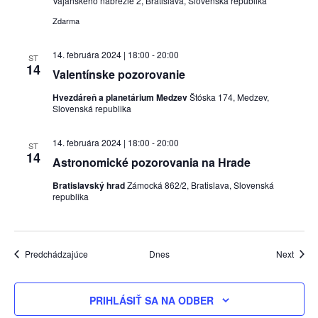
Vajanského nábrežie 2, Bratislava, Slovenská republika
Zdarma
14. februára 2024 | 18:00
-
20:00
ST
14
Valentínske pozorovanie
Hvezdáreň a planetárium Medzev
Štóska 174, Medzev,
Slovenská republika
14. februára 2024 | 18:00
-
20:00
ST
14
Astronomické pozorovania na Hrade
Bratislavský hrad
Zámocká 862/2, Bratislava, Slovenská
republika
Udalosti
Udalos
Predchádzajúce
Dnes
Next
PRIHLÁSIŤ SA NA ODBER