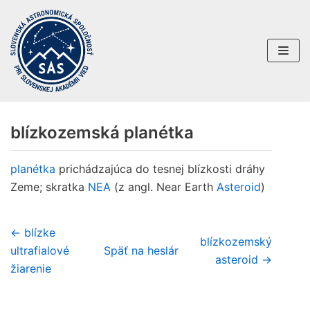
Preskočiť
na
obsah
blízkozemská planétka
planétka
prichádzajúca do tesnej blízkosti dráhy
Zeme; skratka
NEA
(z angl. Near Earth
Asteroid
)
← blízke
blízkozemský
ultrafialové
Späť na heslár
asteroid →
žiarenie