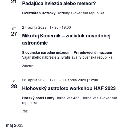
21
Padajúca hviezda alebo meteor?
Hvezdáreň Roztoky
Roztoky, Slovenská republika
27. apríla 2023 | 17:30
-
19:00
ŠT
27
Mikołaj Kopernik – začiatok novodobej
astronómie
Slovenské národné múzeum - Prírodovedné múzeum
Vajanského nábrežie 2, Bratislava, Slovenská republika
Zdarma
28. apríla 2023 | 17:00
-
30. apríla 2023 | 12:00
PI
28
Hlohovský astrofoto workshop HAF 2023
Horský hotel Lomy
Horná Ves 455, Horná Ves, Slovenská
republika
70€
máj 2023