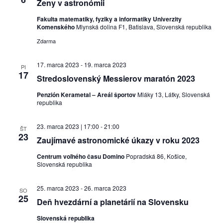
Ženy v astronómii
Fakulta matematiky, fyziky a informatiky Univerzity
Komenského
Mlynská dolina F1, Batislava, Slovenská republika
Zdarma
17. marca 2023
-
19. marca 2023
PI
17
Stredoslovenský Messierov maratón 2023
Penzión Kerametal – Areál športov
Mláky 13, Látky, Slovenská
republika
23. marca 2023 | 17:00
-
21:00
ŠT
23
Zaujímavé astronomické úkazy v roku 2023
Centrum voľného času Domino
Popradská 86, Košice,
Slovenská republika
25. marca 2023
-
26. marca 2023
SO
25
Deň hvezdární a planetárií na Slovensku
Slovenská republika