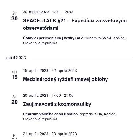
30. marca 2023 | 18:00
-
20:00
ŠT
30
SPACE::TALK #21 – Expedícia za svetovými
observatóriami
Ústav experimentálnej fyziky SAV
Bulharská 557/4, Košice,
Slovenská republika
apríl 2023
15. apríla 2023
-
22. apríla 2023
SO
15
Medzinárodný týždeň tmavej oblohy
20. apríla 2023 | 17:00
-
21:00
ŠT
20
Zaujímavosti z kozmonautiky
Centrum voľného času Domino
Popradská 86, Košice,
Slovenská republika
21. apríla 2023
-
23. apríla 2023
PI