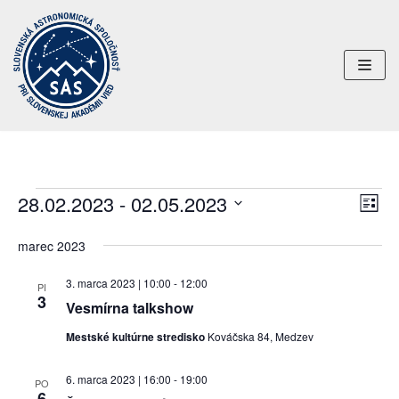
Preskočiť
na
obsah
28.02.2023
 - 
02.05.2023
Uda
Navi
ZOZN
Nav
Vyberte
zobr
marec 2023
dátum.
Zob
3. marca 2023 | 10:00
-
12:00
PI
3
Vesmírna talkshow
Mestské kultúrne stredisko
Kováčska 84, Medzev
6. marca 2023 | 16:00
-
19:00
PO
6