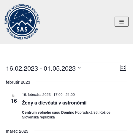
Preskočiť
na
obsah
16.02.2023
 - 
01.05.2023
Uda
Navi
ZOZN
Nav
Vyberte
zobr
február 2023
dátum.
Zob
16. februára 2023 | 17:00
-
21:00
ŠT
16
Ženy a dievčatá v astronómii
Centrum voľného času Domino
Popradská 86, Košice,
Slovenská republika
marec 2023