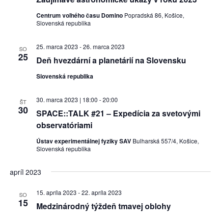
Centrum voľného času Domino
Popradská 86, Košice,
Slovenská republika
25. marca 2023
-
26. marca 2023
SO
25
Deň hvezdární a planetárií na Slovensku
Slovenská republika
30. marca 2023 | 18:00
-
20:00
ŠT
30
SPACE::TALK #21 – Expedícia za svetovými
observatóriami
Ústav experimentálnej fyziky SAV
Bulharská 557/4, Košice,
Slovenská republika
apríl 2023
15. apríla 2023
-
22. apríla 2023
SO
15
Medzinárodný týždeň tmavej oblohy