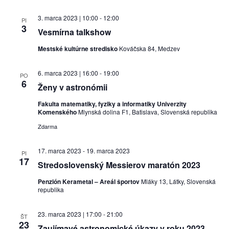
3. marca 2023 | 10:00
-
12:00
PI
3
Vesmírna talkshow
Mestské kultúrne stredisko
Kováčska 84, Medzev
6. marca 2023 | 16:00
-
19:00
PO
6
Ženy v astronómii
Fakulta matematiky, fyziky a informatiky Univerzity
Komenského
Mlynská dolina F1, Batislava, Slovenská republika
Zdarma
17. marca 2023
-
19. marca 2023
PI
17
Stredoslovenský Messierov maratón 2023
Penzión Kerametal – Areál športov
Mláky 13, Látky, Slovenská
republika
23. marca 2023 | 17:00
-
21:00
ŠT
23
Zaujímavé astronomické úkazy v roku 2023