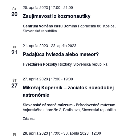
20. apríla 2023 | 17:00
-
21:00
ŠT
20
Zaujímavosti z kozmonautiky
Centrum voľného času Domino
Popradská 86, Košice,
Slovenská republika
21. apríla 2023
-
23. apríla 2023
PI
21
Padajúca hviezda alebo meteor?
Hvezdáreň Roztoky
Roztoky, Slovenská republika
27. apríla 2023 | 17:30
-
19:00
ŠT
27
Mikołaj Kopernik – začiatok novodobej
astronómie
Slovenské národné múzeum - Prírodovedné múzeum
Vajanského nábrežie 2, Bratislava, Slovenská republika
Zdarma
28. apríla 2023 | 17:00
-
30. apríla 2023 | 12:00
PI