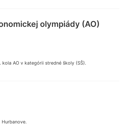
ronomickej olympiády (AO)
1. kola AO v kategórii stredné školy (SŠ).
v Hurbanove.