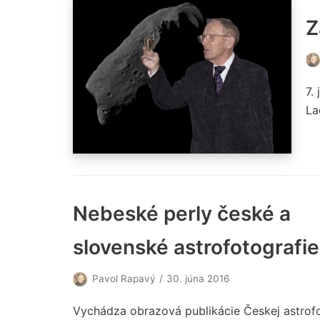
Z
7.
La
Nebeské perly české a
slovenské astrofotografie
Pavol Rapavý
30. júna 2016
Vychádza obrazová publikácie Českej astrofo