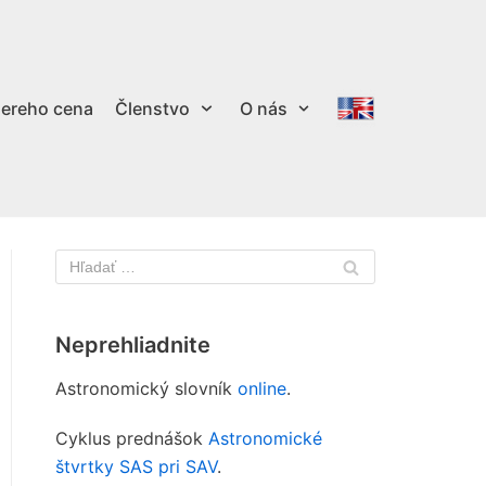
ereho cena
Členstvo
O nás
Neprehliadnite
Astronomický slovník
online
.
Cyklus prednášok
Astronomické
štvrtky SAS pri SAV
.