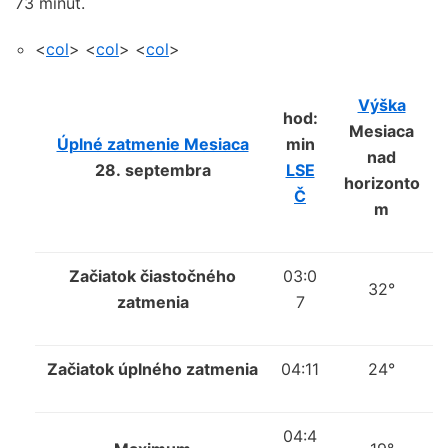
73 minút.
<
col
> <
col
> <
col
>
Výška
hod:
Mesiaca
Úplné zatmenie Mesiaca
min
nad
28. septembra
LSE
horizonto
Č
m
Začiatok čiastočného
03:0
32°
zatmenia
7
Začiatok úplného zatmenia
04:11
24°
04:4