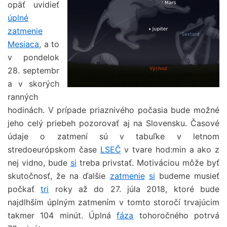
opäť uvidieť
úplné
zatmenie
Mesiaca
, a to
v pondelok
28. septembr
a v skorých
ranných
hodinách. V prípade priaznivého počasia bude možné
jeho celý priebeh pozorovať aj na Slovensku. Časové
údaje o zatmení sú v tabuľke v letnom
stredoeurópskom čase
LSEČ
v tvare hod:min a ako z
nej vidno, bude
si
treba privstať. Motiváciou môže byť
skutočnosť, že na ďalšie
zatmenie
si
budeme musieť
počkať
tri
roky až do 27. júla 2018, ktoré bude
najdlhším úplným zatmením v tomto storočí trvajúcim
takmer 104 minút. Úplná
fáza
tohoročného potrvá