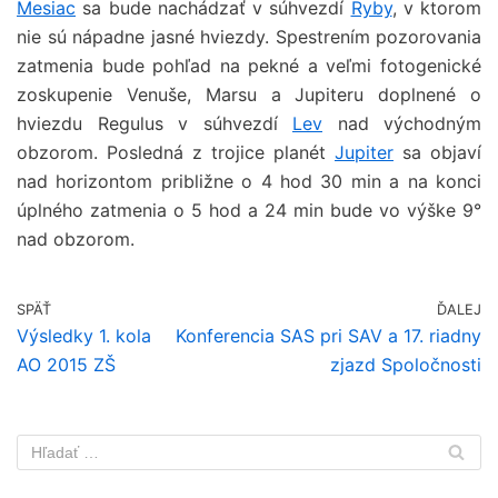
Mesiac
sa bude nachádzať v súhvezdí
Ryby
, v ktorom
nie sú nápadne jasné hviezdy. Spestrením pozorovania
zatmenia bude pohľad na pekné a veľmi fotogenické
zoskupenie Venuše, Marsu a Jupiteru doplnené o
hviezdu Regulus v súhvezdí
Lev
nad východným
obzorom. Posledná z trojice planét
Jupiter
sa objaví
nad horizontom približne o 4 hod 30 min a na konci
úplného zatmenia o 5 hod a 24 min bude vo výške 9°
nad obzorom.
SPÄŤ
ĎALEJ
Výsledky 1. kola
Konferencia SAS pri SAV a 17. riadny
AO 2015 ZŠ
zjazd Spoločnosti