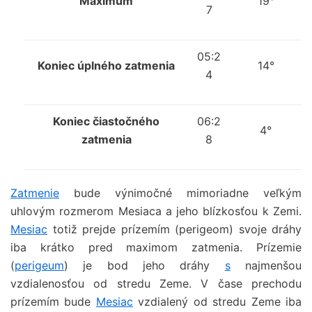
Maximum
19°
7
05:2
Koniec úplného zatmenia
14°
4
Koniec čiastočného
06:2
4°
zatmenia
8
Zatmenie
bude výnimočné mimoriadne veľkým
uhlovým rozmerom Mesiaca a jeho blízkosťou k Zemi.
Mesiac
totiž prejde prízemím (perigeom) svoje dráhy
iba krátko pred maximom zatmenia. Prízemie
(
perigeum
) je bod jeho dráhy
s
najmenšou
vzdialenosťou od stredu Zeme. V čase prechodu
prízemím bude
Mesiac
vzdialený od stredu Zeme iba