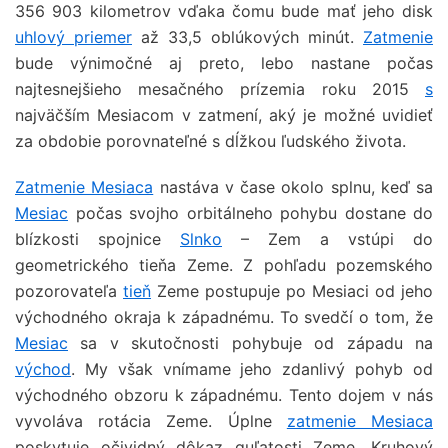
356 903 kilometrov vďaka čomu bude mať jeho disk
uhlový priemer
až 33,5 oblúkových minút.
Zatmenie
bude výnimočné aj preto, lebo nastane počas
najtesnejšieho mesačného prízemia roku 2015
s
najväčším Mesiacom v zatmení, aký je možné uvidieť
za obdobie porovnateľné s dĺžkou ľudského života.
Zatmenie Mesiaca
nastáva v čase okolo splnu, keď sa
Mesiac
počas svojho orbitálneho pohybu dostane do
blízkosti spojnice
Slnko
– Zem a vstúpi do
geometrického tieňa Zeme. Z pohľadu pozemského
pozorovateľa
tieň
Zeme postupuje po Mesiaci od jeho
východného okraja k západnému. To svedčí o tom, že
Mesiac
sa v skutočnosti pohybuje od západu na
východ
. My však vnímame jeho zdanlivý pohyb od
východného obzoru k západnému. Tento dojem v nás
vyvoláva rotácia Zeme. Úplne
zatmenie Mesiaca
poskytuje očividný dôkaz guľatosti Zeme. Kruhový