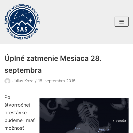
Preskočiť
na
obsah
Úplné zatmenie Mesiaca 28.
septembra
Július Koza
18. septembra 2015
Po
štvorročnej
prestávke
budeme mať
možnosť