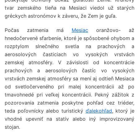
tvar zemského tieňa na Mesiaci viedol už starých
gréckych astronómov k záveru, že Zem je guľa.
Počas zatmenia má
Mesiac
oranžovo- až
hnedočervené sfarbenie, ktoré je spôsobené ohybom a
rozptylom slnečného svetla na prachových a
aerosolových časticiach vo vysokých vrstvách
zemskej atmosféry. V závislosti od koncentrácie
prachových a aerosolových častíc vo vysokých
vrstvách zemskej atmosféry sa mení aj odtieň Mesiaca
od svetločerveného pri malej koncentrácii až po
tmavohnedé pri veľkej koncentrácii. Pekný zážitok z
pozorovania zatmenia poskytne pohľad cez triéder,
teda poľovnícky alebo turistický
ďalekohľad
, ktorý je
vhodné upevniť na statív alebo iný improvizovaný
stojan.