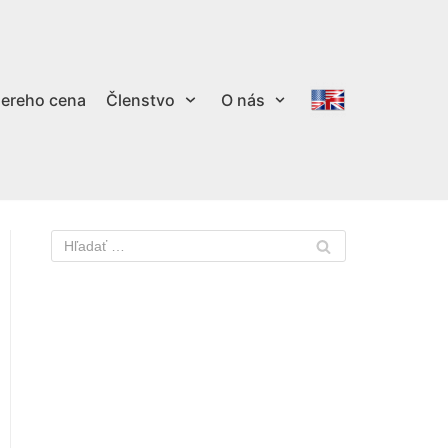
ereho cena
Členstvo
O nás