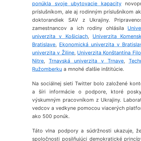
ponúkla svoje ubytovacie kapacity
novopr
príslušníkom, ale aj rodinným príslušníkom 
doktorandiek SAV z Ukrajiny. Pripraven
zamestnancov a ich rodiny ohlásila
Unive
univerzita v Košiciach
,
Univerzita Komensk
Bratislave
,
Ekonomická univerzita v Bratisla
univerzita v Žiline
,
Univerzita Konštantína Fil
Nitre
,
Trnavská univerzita v Trnave
,
Tech
Ružomberku
a mnohé ďalšie inštitúcie.
Na sociálnej sieti Twitter bolo založené kon
a šíri informácie o podpore, ktoré posky
výskumným pracovníkom z Ukrajiny. Laborató
vedcov a vedkyne pomocou viacerých platfo
ako 500 ponúk.
Táto vlna podpory a súdržnosti ukazuje,
spoločnosti posilňujúci demokratické princí