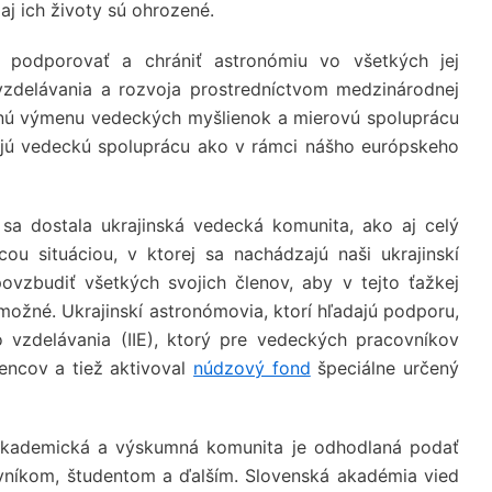
aj ich životy sú ohrozené.
e podporovať a chrániť astronómiu vo všetkých jej
vzdelávania a rozvoja prostredníctvom medzinárodnej
dnú výmenu vedeckých myšlienok a mierovú spoluprácu
zujú vedeckú spoluprácu ako v rámci nášho európskeho
sa dostala ukrajinská vedecká komunita, ako aj celý
cou situáciou, v ktorej sa nachádzajú naši ukrajinskí
ovzbudiť všetkých svojich členov, aby v tejto ťažkej
možné. Ukrajinskí astronómovia, ktorí hľadajú podporu,
 vzdelávania (IIE), ktorý pre vedeckých pracovníkov
encov a tiež aktivoval
núdzový fond
špeciálne určený
á akademická a výskumná komunita je odhodlaná podať
níkom, študentom a ďalším. Slovenská akadémia vied