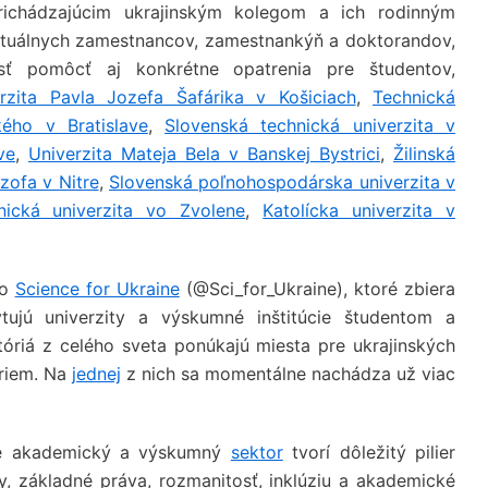
ichádzajúcim ukrajinským kolegom a ich rodinným
aktuálnych zamestnancov, zamestnankýň a doktorandov,
osť pomôcť aj konkrétne opatrenia pre študentov,
rzita Pavla Jozefa Šafárika v Košiciach
,
Technická
ého v Bratislave
,
Slovenská technická univerzita v
ve
,
Univerzita Mateja Bela v Banskej Bystrici
,
Žilinská
ozofa v Nitre
,
Slovenská poľnohospodárska univerzita v
nická univerzita vo Zvolene
,
Katolícka univerzita v
to
Science for Ukraine
(@Sci_for_Ukraine), ktoré zbiera
tujú univerzity a výskumné inštitúcie študentom a
riá z celého sveta ponúkajú miesta pre ukrajinských
riem. Na
jednej
z nich sa momentálne nachádza už viac
 že akademický a výskumný
sektor
tvorí dôležitý pilier
py, základné práva, rozmanitosť, inklúziu a akademické