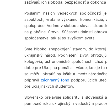
zažívajú: ich sloboda, bezpečnosť a dokonca 
Poslaním našich vedeckých spoločností j
aspektoch, vrátane výskumu, komunikácie, 
spolupráce. Veríme v slobodu slova, slobo
na globálnej úrovni. Súčasné udalosti ohro
spoločenstva, tak aj so zvyškom sveta.
Sme hlboko znepokojení stavom, do ktorej 
ukrajinský národ. Podnietení život ohrozujú
kolegovia, astronomické spoločnosti chcú p
dobe pre Ukrajinu pomáhali všade, kde je to 
sa môžu obrátiť na Inštitút medzinárodného
pripravil
záchranný fond
podporujúcich uteč
pre ukrajinských študentov.
Slovensko prejavuje solidaritu a slovensk
pomocnú ruku ukrajinským vedeckým pracov