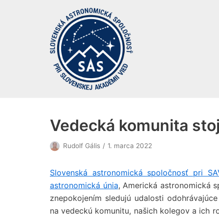
Preskočiť
na
obsah
Vedecká komunita stoj
Rudolf Gális
1. marca 2022
Slovenská astronomická spoločnosť pri SA
astronomická únia
, Americká astronomická s
znepokojením sledujú udalosti odohrávajúce
na vedeckú komunitu, našich kolegov a ich r