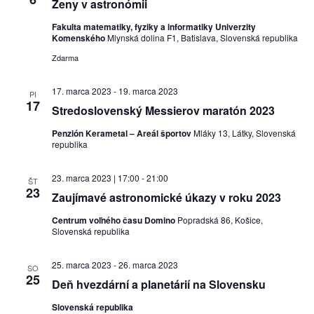
Ženy v astronómii
Fakulta matematiky, fyziky a informatiky Univerzity
Komenského
Mlynská dolina F1, Batislava, Slovenská republika
Zdarma
17. marca 2023
-
19. marca 2023
PI
17
Stredoslovenský Messierov maratón 2023
Penzión Kerametal – Areál športov
Mláky 13, Látky, Slovenská
republika
23. marca 2023 | 17:00
-
21:00
ŠT
23
Zaujímavé astronomické úkazy v roku 2023
Centrum voľného času Domino
Popradská 86, Košice,
Slovenská republika
25. marca 2023
-
26. marca 2023
SO
25
Deň hvezdární a planetárií na Slovensku
Slovenská republika