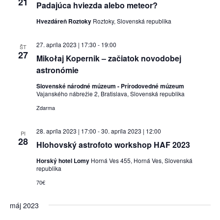
21
Padajúca hviezda alebo meteor?
Hvezdáreň Roztoky
Roztoky, Slovenská republika
27. apríla 2023 | 17:30
-
19:00
ŠT
27
Mikołaj Kopernik – začiatok novodobej
astronómie
Slovenské národné múzeum - Prírodovedné múzeum
Vajanského nábrežie 2, Bratislava, Slovenská republika
Zdarma
28. apríla 2023 | 17:00
-
30. apríla 2023 | 12:00
PI
28
Hlohovský astrofoto workshop HAF 2023
Horský hotel Lomy
Horná Ves 455, Horná Ves, Slovenská
republika
70€
máj 2023