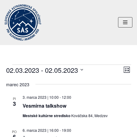
Preskočiť
na
obsah
02.03.2023
 - 
02.05.2023
Uda
Navi
ZOZN
Nav
Vyberte
zobr
marec 2023
dátum.
Zob
3. marca 2023 | 10:00
-
12:00
PI
3
Vesmírna talkshow
Mestské kultúrne stredisko
Kováčska 84, Medzev
6. marca 2023 | 16:00
-
19:00
PO
6