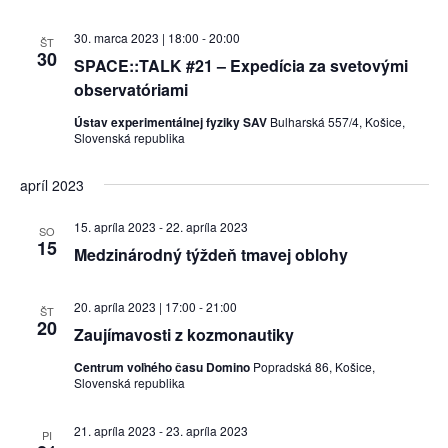
30. marca 2023 | 18:00
-
20:00
ŠT
30
SPACE::TALK #21 – Expedícia za svetovými
observatóriami
Ústav experimentálnej fyziky SAV
Bulharská 557/4, Košice,
Slovenská republika
apríl 2023
15. apríla 2023
-
22. apríla 2023
SO
15
Medzinárodný týždeň tmavej oblohy
20. apríla 2023 | 17:00
-
21:00
ŠT
20
Zaujímavosti z kozmonautiky
Centrum voľného času Domino
Popradská 86, Košice,
Slovenská republika
21. apríla 2023
-
23. apríla 2023
PI