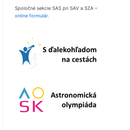
Spoločné sekcie SAS pri SAV a SZA –
online formulár
.