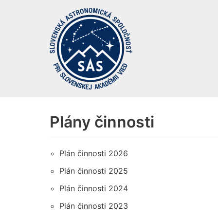
Preskočiť
na
obsah
Plány činnosti
Plán činnosti 2026
Plán činnosti 2025
Plán činnosti 2024
Plán činnosti 2023