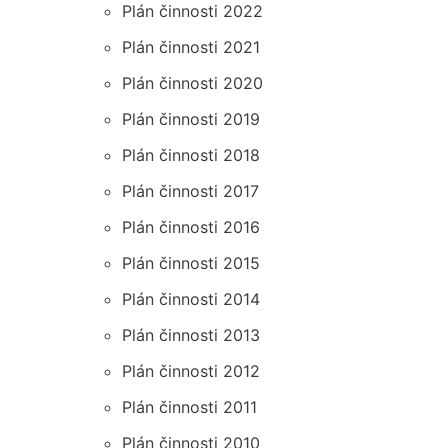
Plán činnosti 2022
Plán činnosti 2021
Plán činnosti 2020
Plán činnosti 2019
Plán činnosti 2018
Plán činnosti 2017
Plán činnosti 2016
Plán činnosti 2015
Plán činnosti 2014
Plán činnosti 2013
Plán činnosti 2012
Plán činnosti 2011
Plán činnosti 2010