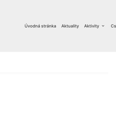
Úvodná stránka
Aktuality
Aktivity
Cs