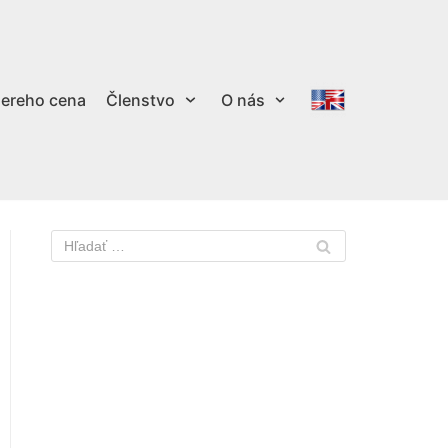
ereho cena
Členstvo
O nás