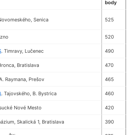
body
Novomeského, Senica
525
ezno
520
S
. Timravy, Lučenec
490
ronca, Bratislava
470
A. Raymana, Prešov
465
G
. Tajovského, B. Bystrica
460
sucké Nové Mesto
420
ium, Skalická 1, Bratislava
390