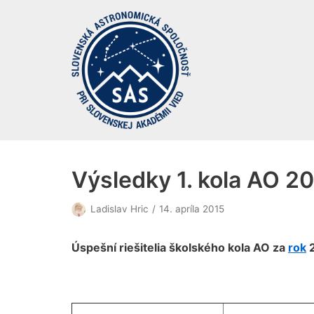
Preskočiť
na
obsah
Výsledky 1. kola AO 2
Ladislav Hric
14. apríla 2015
Úspešní riešitelia školského kola AO za
rok
2