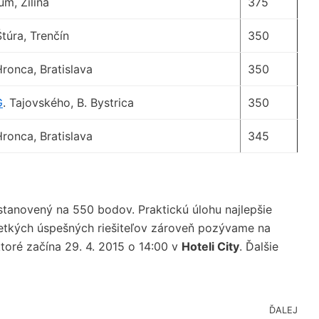
um, Žilina
375
túra, Trenčín
350
ronca, Bratislava
350
G
. Tajovského, B. Bystrica
350
ronca, Bratislava
345
tanovený na 550 bodov. Praktickú úlohu najlepšie
šetkých úspešných riešiteľov zároveň pozývame na
ktoré začína 29. 4. 2015 o 14:00 v
Hoteli City
. Ďalšie
ĎALEJ