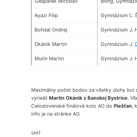
Gašpárek Miroslav
Biling. Gymnázi
Ayazi Filip
Gymnázium Ľ. Š
Bohdal Ondrej
Gymnázium J. H
Okánik Martin
Gymnázium J.
Murín Martin
Gymnázium J. H
Maximálny počet bodov za všetky úlohy bol s
vyriešil
Martin Okánik z Banskej Bystrice
. V
Celoslovenské finálové kolo AO do
Piešťan
, 
info je na stránke AO.
SPÄŤ