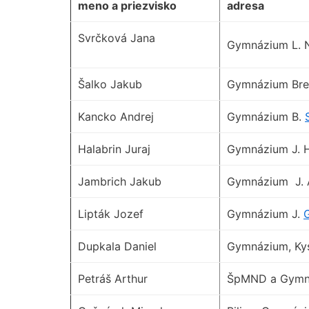
meno a priezvisko
adresa
Svrčková Jana
Gymnázium L. 
Šalko Jakub
Gymnázium Br
Kancko Andrej
Gymnázium B.
Halabrin Juraj
Gymnázium J. H
Jambrich Jakub
Gymnázium J. 
Lipták Jozef
Gymnázium J.
Dupkala Daniel
Gymnázium, Ky
Petráš Arthur
ŠpMND a Gymnáz